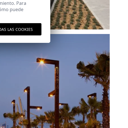
miento. Para
 cómo puede
Ref: 7132_21
DAS LAS COOKIES