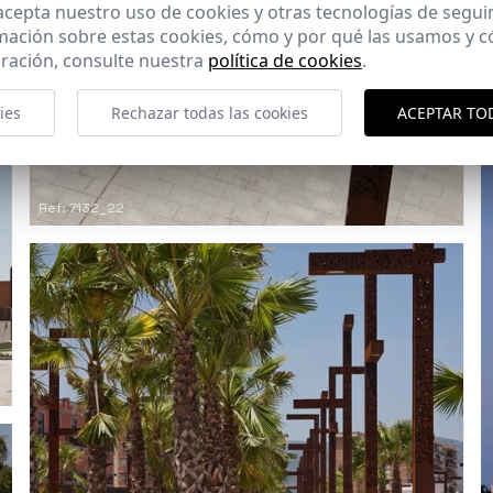
 acepta nuestro uso de cookies y otras tecnologías de segui
mación sobre estas cookies, cómo y por qué las usamos y
ración, consulte nuestra
política de cookies
.
ies
Rechazar todas las cookies
ACEPTAR TO
Ref: 7132_22