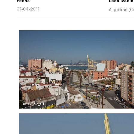
Fecha
Localizació
01-04-2011
Algeciras (C
Ref: 7132_01