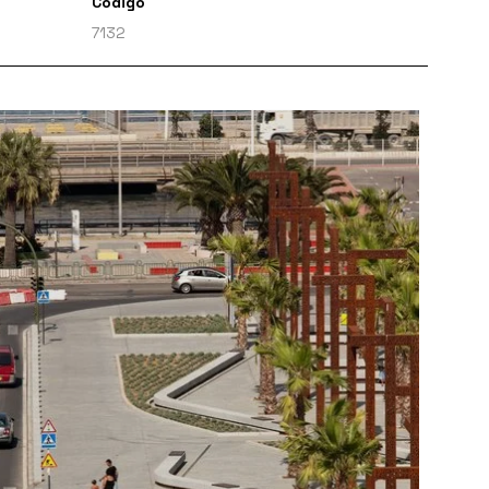
Código
7132