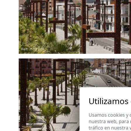
Ref: 7132_20
Utilizamos
Usamos cookies y o
nuestra web, para 
tráfico en nuestra