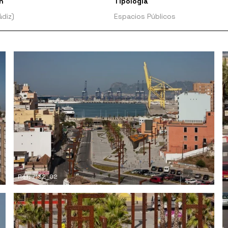
n
Tipología
ádiz)
Espacios Públicos
Ref: 7132_02