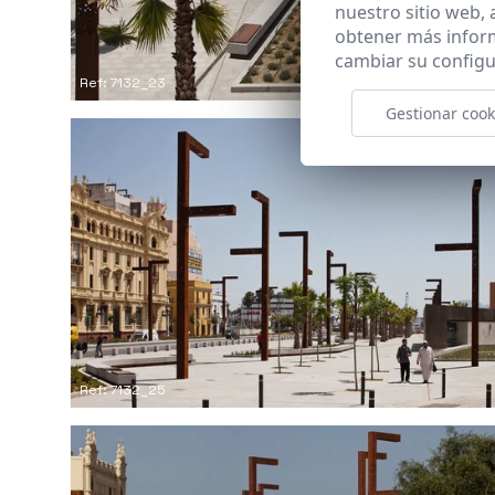
nuestro sitio web,
obtener más infor
cambiar su configu
Ref: 7132_23
Gestionar cook
Ref: 7132_25