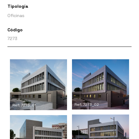
Tipología
Oficinas
Código
7273
Ref: 7273_02
Ref: 7273_01