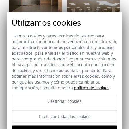
Ref: 7273_16
Utilizamos cookies
Ref: 7273_17
Usamos cookies y otras tecnicas de rastreo para
mejorar tu experiencia de navegación en nuestra web,
para mostrarte contenidos personalizados y anuncios
adecuados, para analizar el tráfico en nuestra web y
Ref: 7273_18
para comprender de donde llegan nuestros visitantes.
Al navegar por nuestro sitio web, acepta nuestro uso
Ref: 7273_19
de cookies y otras tecnologías de seguimiento. Para
obtener más información sobre estas cookies, cómo y
por qué las usamos y cómo puede cambiar su
configuración, consulte nuestra
política de cookies
.
Ref: 7273_20
Gestionar cookies
Ref: 7273_21
Rechazar todas las cookies
Ref: 7273_22