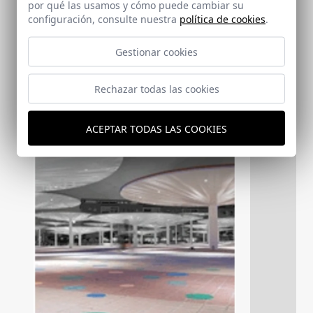
por qué las usamos y cómo puede cambiar su
que aparece
configuración, consulte nuestra
política de cookies
.
Gestionar cookies
Rechazar todas las cookies
ACEPTAR TODAS LAS COOKIES