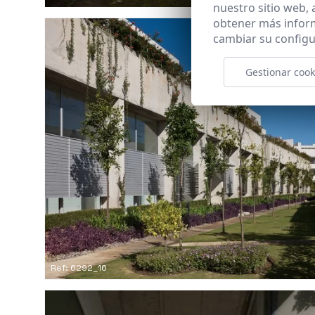
nuestro sitio web,
obtener más infor
cambiar su configu
Gestionar cook
Ref: 6292_16