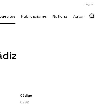
English
oyectos
Publicaciones
Noticias
Autor
ádiz
Código
6292