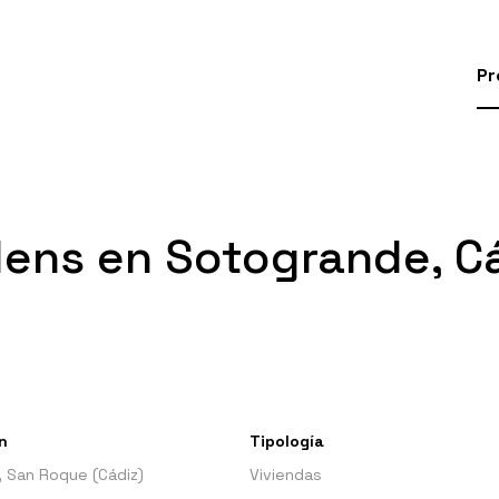
Pr
dens en Sotogrande, C
n
Tipología
 San Roque (Cádiz)
Viviendas