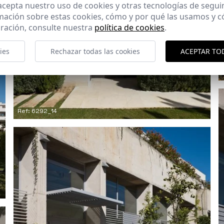
 acepta nuestro uso de cookies y otras tecnologías de segui
mación sobre estas cookies, cómo y por qué las usamos y
ración, consulte nuestra
política de cookies
.
ies
Rechazar todas las cookies
ACEPTAR TO
Ref: 6292_14