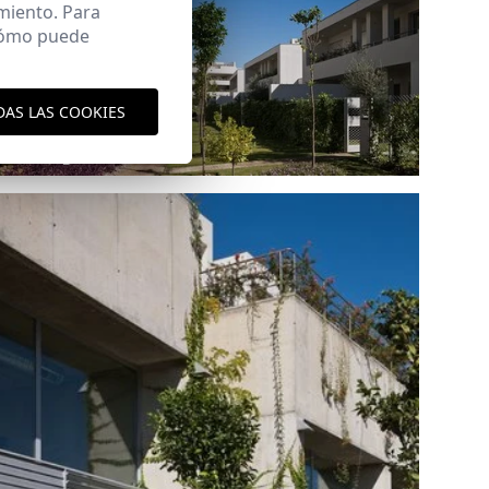
miento. Para
 cómo puede
DAS LAS COOKIES
Ref: 6292_15