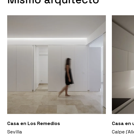
Casa en Los Remedios
Casa en u
Sevilla
Calpe (Al