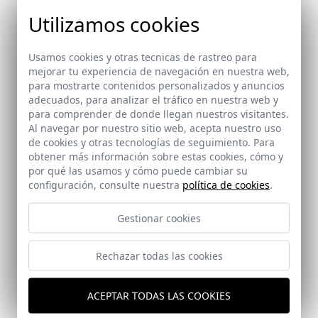
Utilizamos cookies
Usamos cookies y otras tecnicas de rastreo para
Ref: 5317_14
mejorar tu experiencia de navegación en nuestra web,
para mostrarte contenidos personalizados y anuncios
adecuados, para analizar el tráfico en nuestra web y
para comprender de donde llegan nuestros visitantes.
Al navegar por nuestro sitio web, acepta nuestro uso
de cookies y otras tecnologías de seguimiento. Para
obtener más información sobre estas cookies, cómo y
Ref: 5317_15
por qué las usamos y cómo puede cambiar su
configuración, consulte nuestra
política de cookies
.
Gestionar cookies
Rechazar todas las cookies
Ref: 5317_16
ACEPTAR TODAS LAS COOKIES