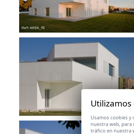
Ref: 4654_15
Utilizamos
Ref: 4654_18
Usamos cookies y o
nuestra web, para 
tráfico en nuestra