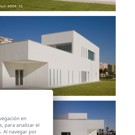
Ref: 4654_13
Ref: 4654_17
avegación en
 para analizar el
. Al navegar por