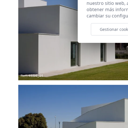
nuestro sitio web,
obtener más infor
cambiar su configu
Gestionar cook
Ref: 4654_21