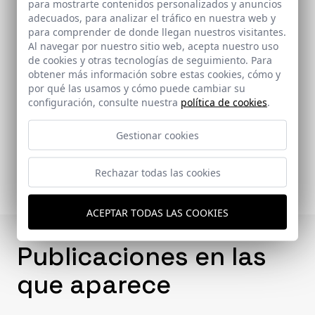
para mostrarte contenidos personalizados y anuncios
adecuados, para analizar el tráfico en nuestra web y
para comprender de donde llegan nuestros visitantes.
Al navegar por nuestro sitio web, acepta nuestro uso
Arquitectos
de cookies y otras tecnologías de seguimiento. Para
Sánchez, Blanca
obtener más información sobre estas cookies, cómo y
por qué las usamos y cómo puede cambiar su
configuración, consulte nuestra
política de cookies
.
Enlaces relacionados
Gestionar cookies
-
Rechazar todas las cookies
ACEPTAR TODAS LAS COOKIES
Publicaciones en las
que aparece