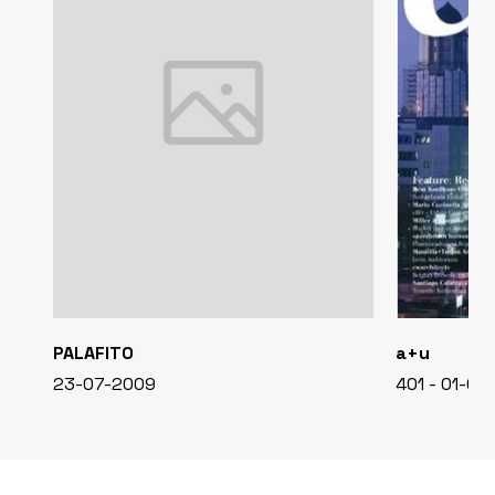
PALAFITO
a+u
23-07-2009
401 - 01-0