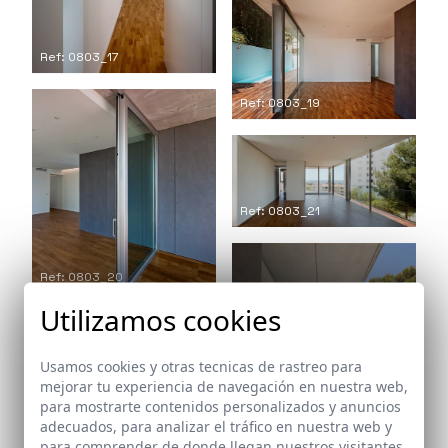
Ref: 0803_17
Ref: 0803_19
Ref: 0803_21
Ref: 0803_20
Utilizamos cookies
Usamos cookies y otras tecnicas de rastreo para
Ref: 0803_25
mejorar tu experiencia de navegación en nuestra web,
para mostrarte contenidos personalizados y anuncios
adecuados, para analizar el tráfico en nuestra web y
para comprender de donde llegan nuestros visitantes.