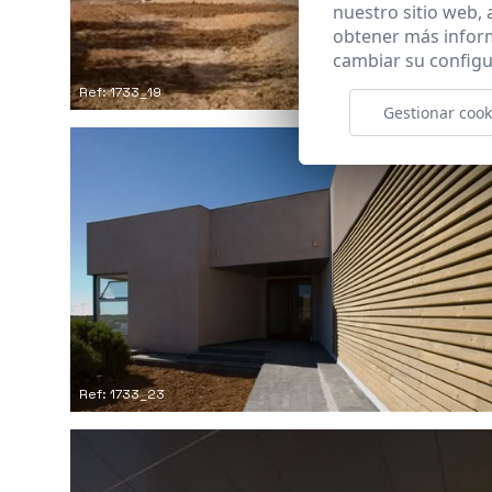
nuestro sitio web,
obtener más infor
cambiar su configu
Ref: 1733_19
Gestionar cook
Ref: 1733_23