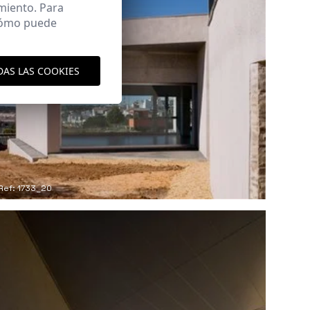
miento. Para
 cómo puede
DAS LAS COOKIES
Ref: 1733_20