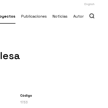
English
oyectos
Publicaciones
Noticias
Autor
glesa
Código
1733