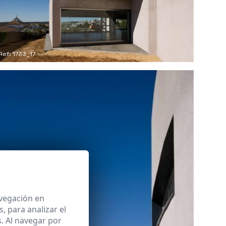
Ref: 1733_17
avegación en
 para analizar el
. Al navegar por