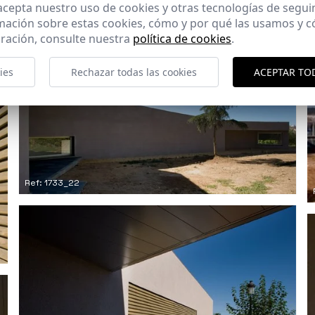
 acepta nuestro uso de cookies y otras tecnologías de segui
mación sobre estas cookies, cómo y por qué las usamos y
ración, consulte nuestra
política de cookies
.
ies
Rechazar todas las cookies
ACEPTAR TO
Ref: 1733_22