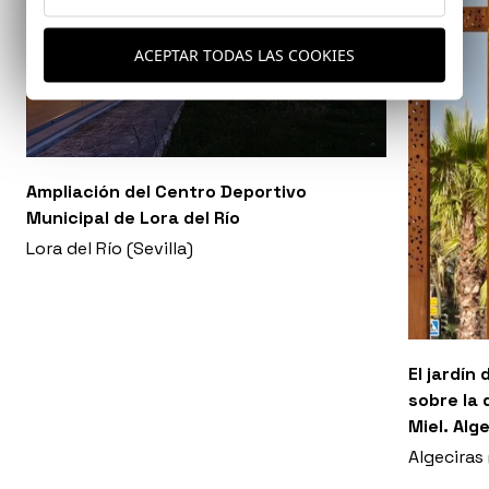
ACEPTAR TODAS LAS COOKIES
Ampliación del Centro Deportivo
Municipal de Lora del Río
Lora del Río (Sevilla)
El jardín
sobre la 
Miel. Alg
Algeciras