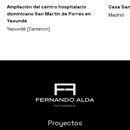
Ampliación del centro hospitalario
Casa San
dominicano San Martín de Porres en
Madrid
Yaoundé
Yaoundé (Camerun)
Proyectos