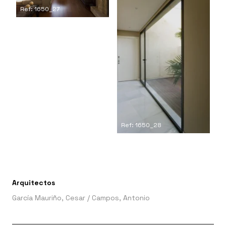
Ref: 1650_27
Ref: 1650_28
Arquitectos
García Mauriño, Cesar
/
Campos, Antonio