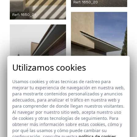
Ref: 1650_20
Ref: 1650_21
Utilizamos cookies
Usamos cookies y otras tecnicas de rastreo para
mejorar tu experiencia de navegación en nuestra web,
Ref: 1650_22
para mostrarte contenidos personalizados y anuncios
adecuados, para analizar el tráfico en nuestra web y
Ref: 1650_23
para comprender de donde llegan nuestros visitantes.
Al navegar por nuestro sitio web, acepta nuestro uso
de cookies y otras tecnologías de seguimiento. Para
obtener más información sobre estas cookies, cómo y
por qué las usamos y cómo puede cambiar su
configuración, consulte nuestra
política de cookies
.