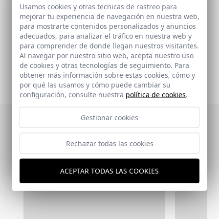
Campo Baeza, Alberto
Usamos cookies y otras tecnicas de rastreo para
mejorar tu experiencia de navegación en nuestra web,
para mostrarte contenidos personalizados y anuncios
adecuados, para analizar el tráfico en nuestra web y
Enlaces relacionados
para comprender de donde llegan nuestros visitantes.
Al navegar por nuestro sitio web, acepta nuestro uso
-
de cookies y otras tecnologías de seguimiento. Para
obtener más información sobre estas cookies, cómo y
por qué las usamos y cómo puede cambiar su
configuración, consulte nuestra
política de cookies
.
Gestionar cookies
Publicaciones en las
Rechazar todas las cookies
que aparece
ACEPTAR TODAS LAS COOKIES