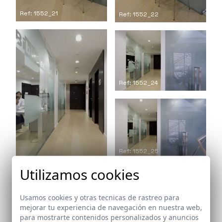
Ref: 1552_21
Ref: 1552_22
Ref: 1552_24
Ref: 1552_25
Ref: 1552_23
Utilizamos cookies
Usamos cookies y otras tecnicas de rastreo para
mejorar tu experiencia de navegación en nuestra web,
para mostrarte contenidos personalizados y anuncios
Ref: 1552_26