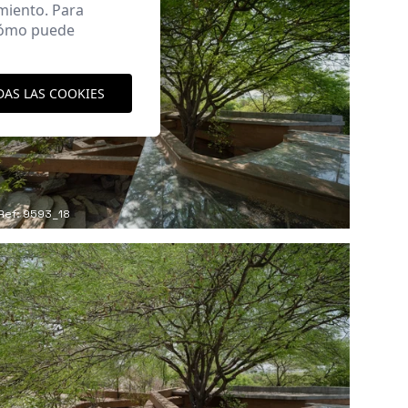
miento. Para
 cómo puede
DAS LAS COOKIES
Ref: 9593_18