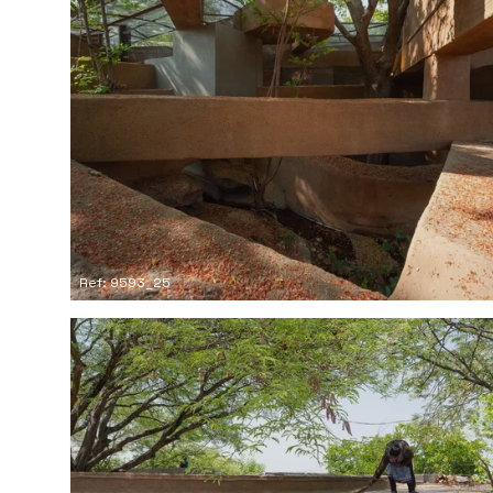
Ref: 9593_25