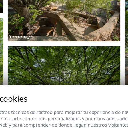
Ref: 9593_14
 cookies
tras tecnicas de rastreo para mejorar tu experiencia de n
mostrarte contenidos personalizados y anuncios adecuados,
 web y para comprender de donde llegan nuestros visitantes