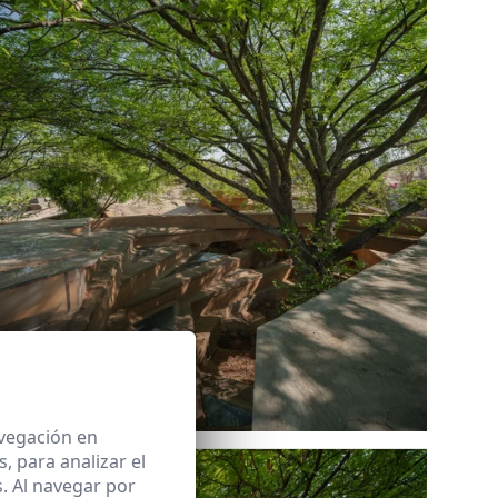
Ref: 9593_15
avegación en
 para analizar el
. Al navegar por