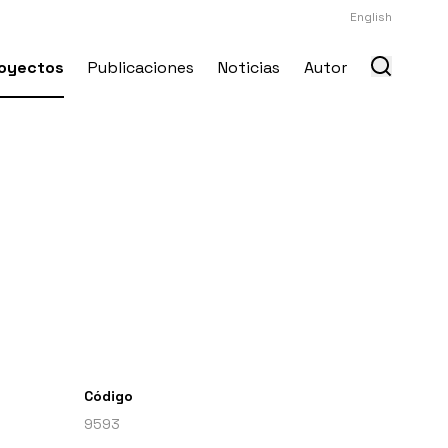
English
oyectos
Publicaciones
Noticias
Autor
Código
9593