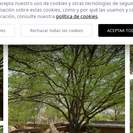
 acepta nuestro uso de cookies y otras tecnologías de segui
mación sobre estas cookies, cómo y por qué las usamos y
ración, consulte nuestra
política de cookies
.
ies
Rechazar todas las cookies
ACEPTAR TO
Ref: 9593_17