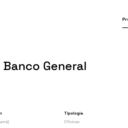
Pr
l Banco General
n
Tipología
namá)
Oficinas