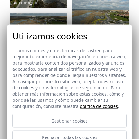
Ref: 9516_59
Utilizamos cookies
Ref: 9516_60
Ref: 9516_61
Usamos cookies y otras tecnicas de rastreo para
mejorar tu experiencia de navegación en nuestra web,
para mostrarte contenidos personalizados y anuncios
adecuados, para analizar el tráfico en nuestra web y
para comprender de donde llegan nuestros visitantes.
Ref: 9516_62
Al navegar por nuestro sitio web, acepta nuestro uso
de cookies y otras tecnologías de seguimiento. Para
Ref: 9516_63
obtener más información sobre estas cookies, cómo y
por qué las usamos y cómo puede cambiar su
configuración, consulte nuestra
política de cookies
.
Gestionar cookies
Ref: 9516_65
Rechazar todas las cookies