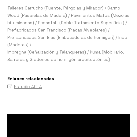
Talleres Garrucho (Puente, Pérgolas y Mirador) / Carmo
Wood (Pasarelas de Madera) / Pavimentos Matos (Mezclas
bituminosas) / Ecoasfalt (Doble Tratamiento Superficial) /
Prefabricados San Francisco (Placas Alveolares) /
Prefabricados San Blas (Embocaduras de hormigón) / Iripo
(Maderas) /
Impregna (Señalización y Talanqueras) / Kuma (Mobiliario,
Barreras y Graderíos de hormigón arquitectónico)
Enlaces relacionados
Estudio ACTA