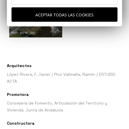
Ref: 9516_64
ACEPTAR TODAS LAS COOKIES
Ref: 9516_66
Arquitectos
López Rivera, F. Javier
/
Pico Valimaña, Ramón
/
ESTUDIO
ACTA
Promotora
Consejería de Fomento, Articulación del Territorio y
Vivienda. Junta de Andalucía
Constructora