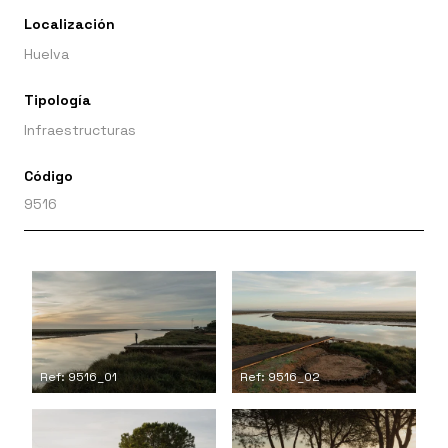
Localización
Huelva
Tipología
Infraestructuras
Código
9516
Ref: 9516_01
Ref: 9516_02