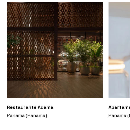
Restaurante Adama
Apartam
Panamá (Panamá)
Panamá (