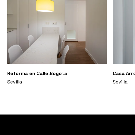
que nos permite configurar el acceso al baño y,
sobre la escalera, acotar el espacio de tránsito
entre plantas, conformando el lucernario y
enmarcando la fábrica medianera, única superficie
que despojamos de revestimiento dejando
expuesta la tierra que la construye. Tanto paredes
como forjados se pintan con cal, en color blanco,
destacando la volumetría de los elementos
expuestos a la luz cambiante.
Reforma en Calle Bogotá
Casa Arr
Sevilla
Sevilla