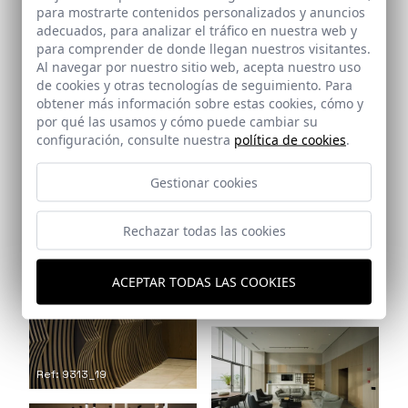
para mostrarte contenidos personalizados y anuncios
adecuados, para analizar el tráfico en nuestra web y
para comprender de donde llegan nuestros visitantes.
Al navegar por nuestro sitio web, acepta nuestro uso
de cookies y otras tecnologías de seguimiento. Para
obtener más información sobre estas cookies, cómo y
Ref: 9313_17
por qué las usamos y cómo puede cambiar su
configuración, consulte nuestra
política de cookies
.
Ref: 9313_18
Gestionar cookies
Rechazar todas las cookies
ACEPTAR TODAS LAS COOKIES
Ref: 9313_20
Ref: 9313_19