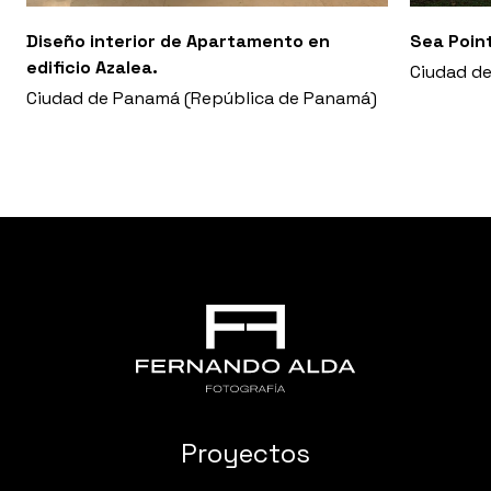
Diseño interior de Apartamento en
Sea Poin
edificio Azalea.
Ciudad d
Ciudad de Panamá (República de Panamá)
Proyectos