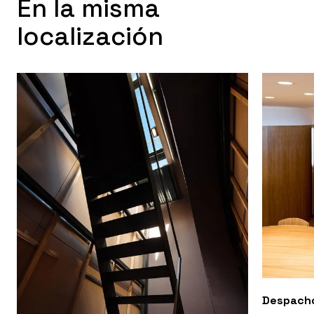
En la misma
localización
Despacho