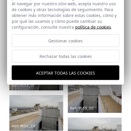
Al navegar por nuestro sitio web, acepta nuestro uso
de cookies y otras tecnologías de seguimiento. Para
obtener más información sobre estas cookies, cómo y
Ref: 1533_18
Ref: 1533_19
por qué las usamos y cómo puede cambiar su
configuración, consulte nuestra
política de cookies
.
Gestionar cookies
Rechazar todas las cookies
Ref: 1533_20
ACEPTAR TODAS LAS COOKIES
Ref: 1533_21
Ref: 1533_22
Ref: 1533_23