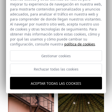
Ref: 9322_33
mejorar tu experiencia de navegación en nuestra web,
para mostrarte contenidos personalizados y anuncios
adecuados, para analizar el tráfico en nuestra web y
para comprender de donde llegan nuestros visitantes.
Al navegar por nuestro sitio web, acepta nuestro uso
de cookies y otras tecnologías de seguimiento. Para
obtener más información sobre estas cookies, cómo y
por qué las usamos y cómo puede cambiar su
configuración, consulte nuestra
política de cookies
.
Ref: 9322_34
Gestionar cookies
Rechazar todas las cookies
Ref: 9322_35
ACEPTAR TODAS LAS COOKIES