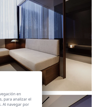
Ref: 9294_12
avegación en
 para analizar el
. Al navegar por