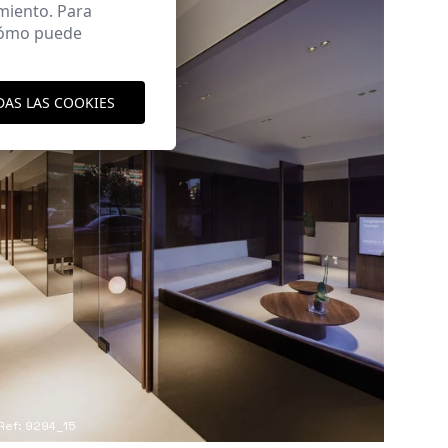
miento. Para
 cómo puede
DAS LAS COOKIES
Ref: 9294_15