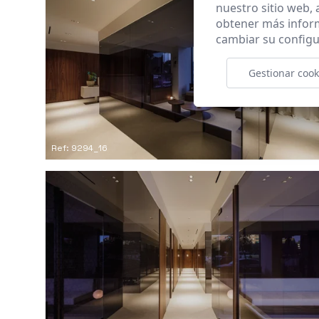
nuestro sitio web,
obtener más infor
cambiar su configu
Gestionar cook
Ref: 9294_16