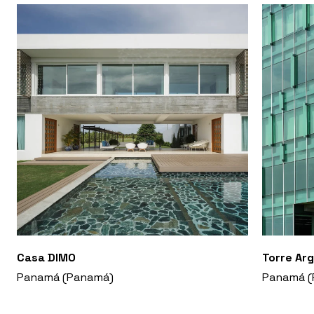
Casa DIMO
Torre Ar
Panamá (Panamá)
Panamá (