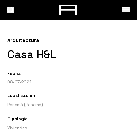
Arquitectura
Casa H&L
Fecha
08-07-2021
Localización
Panamá (Panamá)
Tipología
Viviendas