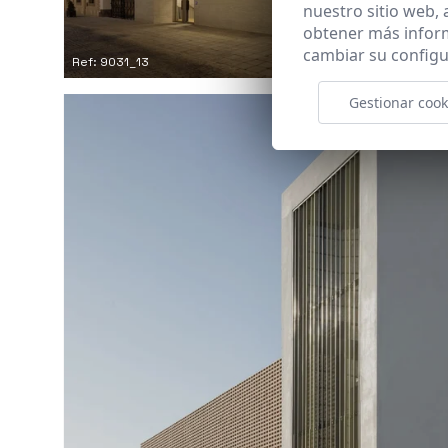
nuestro sitio web,
obtener más infor
cambiar su configu
Ref: 9031_13
Gestionar cook