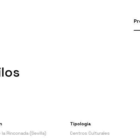
Pr
ilos
n
Tipología
la Rinconada (Sevilla)
Centros Culturales