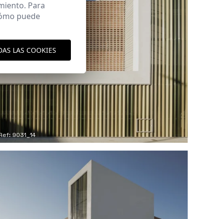
miento. Para
 cómo puede
DAS LAS COOKIES
Ref: 9031_14