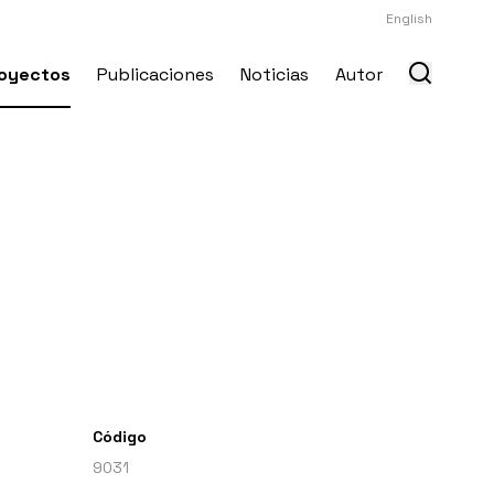
English
oyectos
Publicaciones
Noticias
Autor
Código
9031