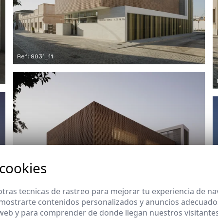
Ref: 9031_11
 cookies
tras tecnicas de rastreo para mejorar tu experiencia de n
Ref: 9031_12
mostrarte contenidos personalizados y anuncios adecuados,
 web y para comprender de donde llegan nuestros visitantes