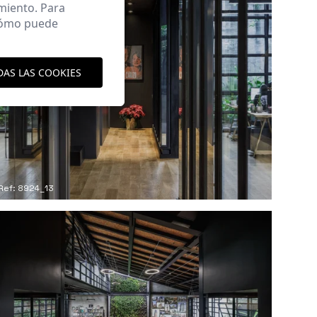
miento. Para
 cómo puede
DAS LAS COOKIES
Ref: 8924_13