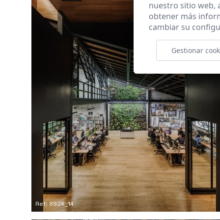
nuestro sitio web,
obtener más infor
cambiar su configu
Gestionar cook
Ref: 8924_14