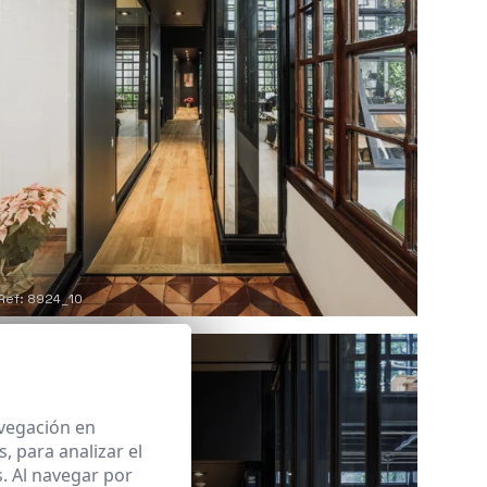
Ref: 8924_10
avegación en
 para analizar el
. Al navegar por