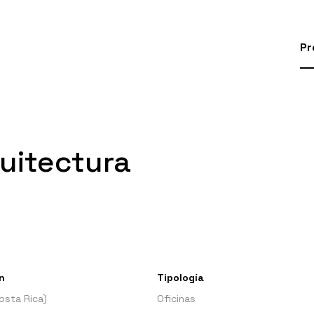
Pr
quitectura
n
Tipología
osta Rica)
Oficinas