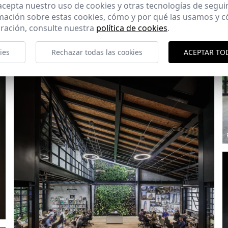
 acepta nuestro uso de cookies y otras tecnologías de segui
mación sobre estas cookies, cómo y por qué las usamos y
ración, consulte nuestra
política de cookies
.
ies
Rechazar todas las cookies
ACEPTAR TO
Ref: 8924_12