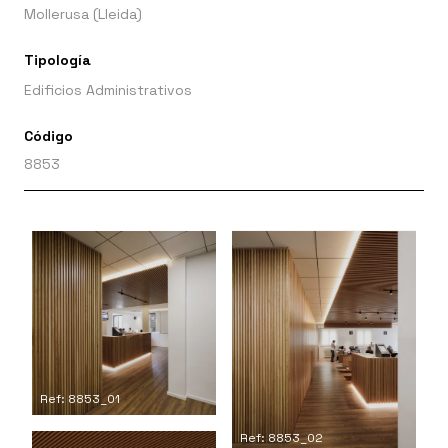
Mollerusa (Lleida)
Tipología
Edificios Administrativos
Código
8853
Ref: 8853_01
Ref: 8853_02