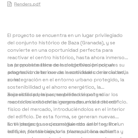
Renders.pdf
El proyecto se encuentra en un lugar privilegiado
del conjunto histórico de Baza (Granada), y se
convierte en una oportunidad perfecta para
reactivar el centro histórico, hasta ahora inmerso
en la problemática de la despoblación por un
La propuesta tiene como objetivos principales su
progresivo deterioro de la actividad comercial en la
adaptación a las nuevas necesidades de la ciudad,
zona.
su integración en el entorno urbano protegido, la
sostenibilidad y el ahorro energético, la
accesibilidad, la permeabilidad visual y el
Bajo estas premisas, se pretende potenciar los
mantenimiento de la imagen de unidad del edificio.
recorridos existentes generados en el entorno
físico del mercado, introduciéndolos en el interior
del edificio. De esta forma, se generan nuevas
actividades y usos, consiguiendo así integrar el
En el proyecto se desarrollan dos ámbitos. Por un
edificio, fortaleciendo la trama urbana actual.
lado, en planta baja, una plaza pública cubierta y