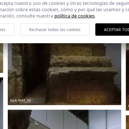
 acepta nuestro uso de cookies y otras tecnologías de segui
mación sobre estas cookies, cómo y por qué las usamos y
ración, consulte nuestra
política de cookies
.
ies
Rechazar todas las cookies
ACEPTAR TO
Ref: 1441_13