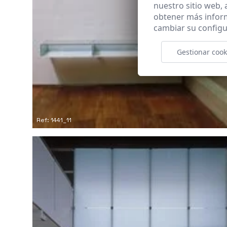
nuestro sitio web,
obtener más infor
cambiar su configu
Gestionar cook
Ref: 1441_11