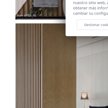
nuestro sitio web,
obtener más infor
cambiar su configu
Ref: 8732_10
Gestionar cook