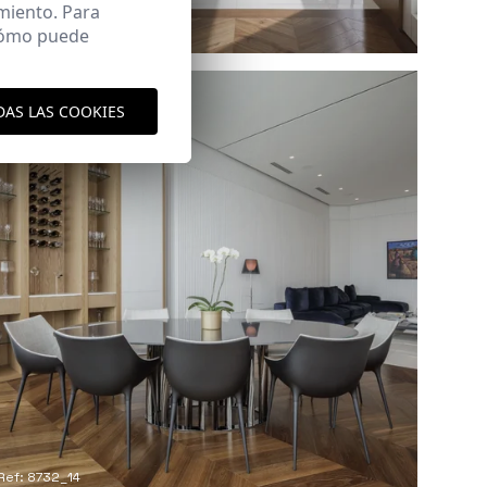
miento. Para
 cómo puede
Ref: 8732_12
DAS LAS COOKIES
Ref: 8732_14