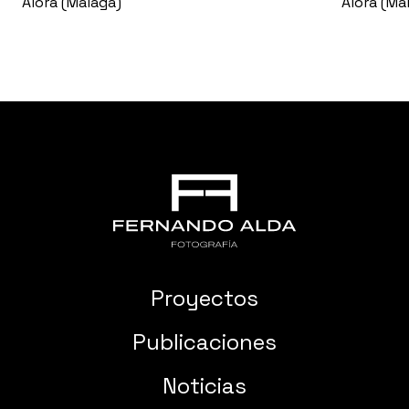
Álora (Málaga)
Álora (Má
Proyectos
Publicaciones
Noticias