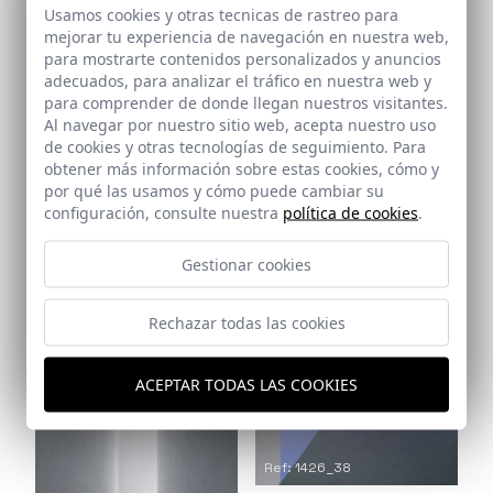
Ref: 1426_33
Usamos cookies y otras tecnicas de rastreo para
Ref: 1426_34
mejorar tu experiencia de navegación en nuestra web,
para mostrarte contenidos personalizados y anuncios
adecuados, para analizar el tráfico en nuestra web y
para comprender de donde llegan nuestros visitantes.
Al navegar por nuestro sitio web, acepta nuestro uso
de cookies y otras tecnologías de seguimiento. Para
Ref: 1426_36
obtener más información sobre estas cookies, cómo y
por qué las usamos y cómo puede cambiar su
configuración, consulte nuestra
política de cookies
.
Gestionar cookies
Ref: 1426_37
Rechazar todas las cookies
Ref: 1426_35
ACEPTAR TODAS LAS COOKIES
Ref: 1426_38