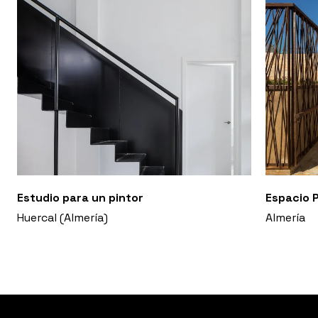
Estudio para un pintor
Espacio P
Huercal (Almería)
Almería