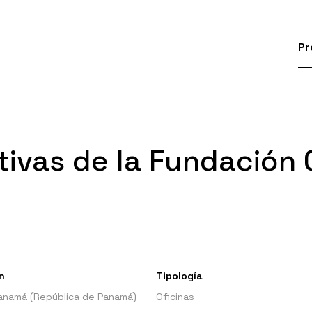
Pr
tivas de la Fundación
n
Tipología
anamá (República de Panamá)
Oficinas