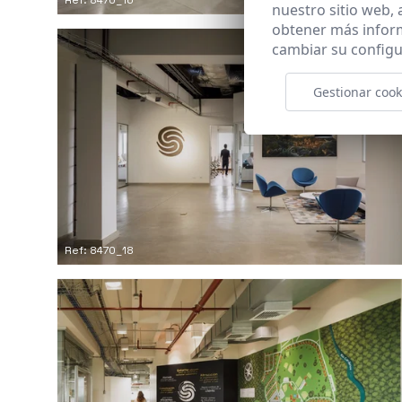
nuestro sitio web,
obtener más infor
cambiar su configu
Gestionar cook
Ref: 8470_18