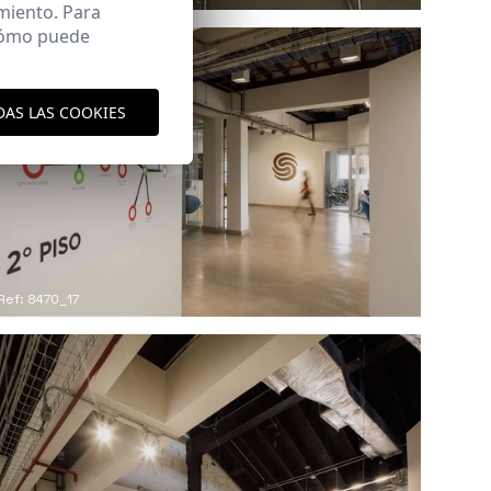
miento. Para
 cómo puede
DAS LAS COOKIES
Ref: 8470_17