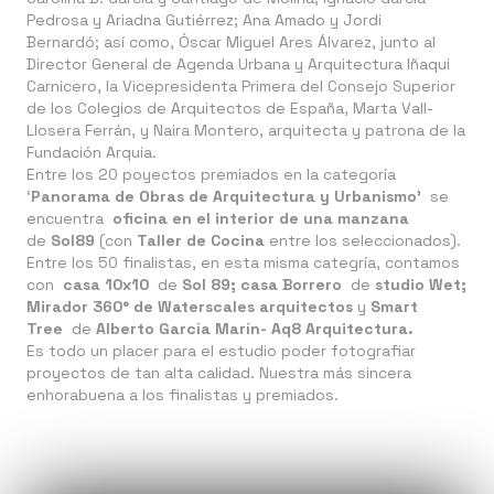
Pedrosa y Ariadna Gutiérrez; Ana Amado y Jordi
Bernardó; así como, Óscar Miguel Ares Álvarez, junto al
Director General de Agenda Urbana y Arquitectura Iñaqui
Carnicero, la Vicepresidenta Primera del Consejo Superior
de los Colegios de Arquitectos de España, Marta Vall-
Llosera Ferrán, y Naira Montero, arquitecta y patrona de la
Fundación Arquia.
Entre los 20 poyectos premiados en la categoría
‘
Panorama de Obras de Arquitectura y Urbanismo’
se
encuentra
oficina en el interior de una manzana
de
Sol89
(con
Taller de Cocina
entre los seleccionados).
Entre los 50 finalistas, en esta misma categría, contamos
con
casa 10x10
de
Sol 89
;
casa Borrero
de
studio Wet
;
Mirador 360°
de
Waterscales
arquitectos
y
Smart
Tree
de
Alberto García Marín- Aq8 Arquitectura.
Es todo un placer para el estudio poder fotografiar
proyectos de tan alta calidad. Nuestra más sincera
enhorabuena a los finalistas y premiados.