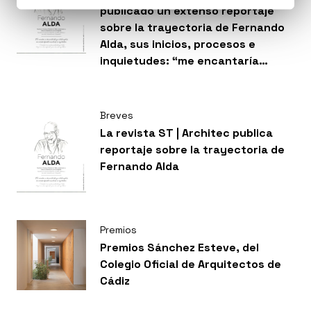
publicado un extenso reportaje
sobre la trayectoria de Fernando
Alda, sus inicios, procesos e
inquietudes: “me encantaría
pensar que detrás de algunas de
mis imágenes se esconde una
cierta poética. Ese es el reto”.
Breves
La revista ST | Architec publica
reportaje sobre la trayectoria de
Fernando Alda
Premios
Premios Sánchez Esteve, del
Colegio Oficial de Arquitectos de
Cádiz