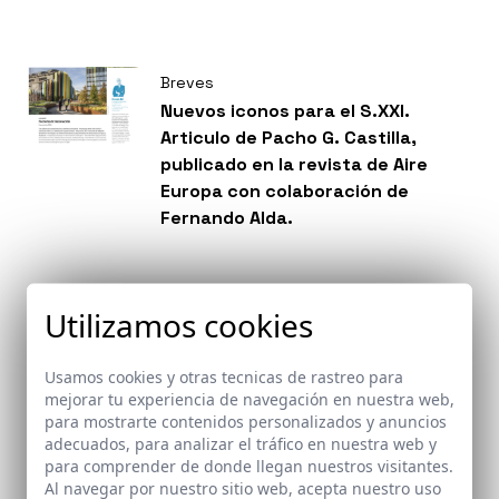
Breves
Nuevos iconos para el S.XXI.
Articulo de Pacho G. Castilla,
publicado en la revista de Aire
Europa con colaboración de
Fernando Alda.
Premios
Utilizamos cookies
Donde cantan las acequias y
crecen los chopos. Reforma del
Usamos cookies y otras tecnicas de rastreo para
antiguo Colegio Nacional Reyes
mejorar tu experiencia de navegación en nuestra web,
Católicos de Santa Fe como
para mostrarte contenidos personalizados y anuncios
biblioteca municipal. Santa Fe,
adecuados, para analizar el tráfico en nuestra web y
para comprender de donde llegan nuestros visitantes.
Granada recibe Premio EX AEQUO
Al navegar por nuestro sitio web, acepta nuestro uso
en la categoría de Acción Pública