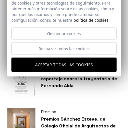
de cookies y otras tecnologías de seguimiento. Para
en los Premios de La Casa de la
Breves
obtener más información sobre estas cookies, cómo y
Arquitectura.
por qué las usamos y cómo puede cambiar su
La revista ST de Strugal, ha
configuración, consulte nuestra
política de cookies
.
publicado un extenso reportaje
sobre la trayectoria de Fernando
Gestionar cookies
Alda, sus inicios, procesos e
inquietudes: “me encantaría
Rechazar todas las cookies
pensar que detrás de algunas de
mis imágenes se esconde una
cierta poética. Ese es el reto”.
ACEPTAR TODAS LAS COOKIES
Breves
La revista ST | Architec publica
reportaje sobre la trayectoria de
Fernando Alda
Premios
Premios Sánchez Esteve, del
Colegio Oficial de Arquitectos de