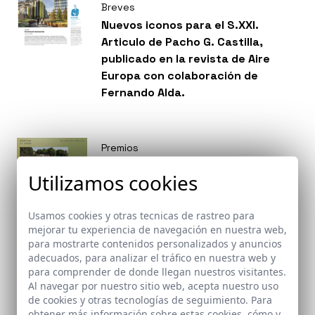
Breves
Nuevos iconos para el S.XXI.
Articulo de Pacho G. Castilla,
publicado en la revista de Aire
Europa con colaboración de
Fernando Alda.
Premios
Donde cantan las acequias y
Utilizamos cookies
crecen los chopos. Reforma del
antiguo Colegio Nacional Reyes
Usamos cookies y otras tecnicas de rastreo para
Católicos de Santa Fe como
mejorar tu experiencia de navegación en nuestra web,
biblioteca municipal. Santa Fe,
para mostrarte contenidos personalizados y anuncios
Granada recibe Premio EX AEQUO
adecuados, para analizar el tráfico en nuestra web y
en la categoría de Acción Pública
para comprender de donde llegan nuestros visitantes.
en los Premios de La Casa de la
Al navegar por nuestro sitio web, acepta nuestro uso
Breves
de cookies y otras tecnologías de seguimiento. Para
Arquitectura.
La revista ST de Strugal, ha
obtener más información sobre estas cookies, cómo y