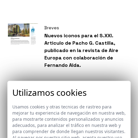
Breves
Nuevos iconos para el S.XXI.
Articulo de Pacho G. Castilla,
publicado en la revista de Aire
Europa con colaboración de
Fernando Alda.
Utilizamos cookies
Premios
Donde cantan las acequias y
crecen los chopos. Reforma del
Usamos cookies y otras tecnicas de rastreo para
antiguo Colegio Nacional Reyes
mejorar tu experiencia de navegación en nuestra web,
para mostrarte contenidos personalizados y anuncios
Católicos de Santa Fe como
adecuados, para analizar el tráfico en nuestra web y
biblioteca municipal. Santa Fe,
para comprender de donde llegan nuestros visitantes.
Granada recibe Premio EX AEQUO
Al navegar por nuestro sitio web, acepta nuestro uso