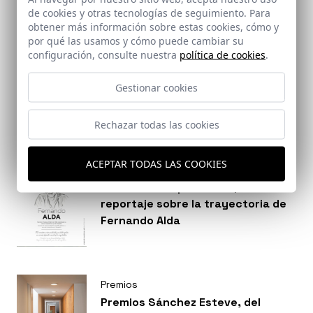
en la categoría de Acción Pública
de cookies y otras tecnologías de seguimiento. Para
en los Premios de La Casa de la
obtener más información sobre estas cookies, cómo y
Breves
por qué las usamos y cómo puede cambiar su
Arquitectura.
La revista ST de Strugal, ha
configuración, consulte nuestra
política de cookies
.
publicado un extenso reportaje
sobre la trayectoria de Fernando
Gestionar cookies
Alda, sus inicios, procesos e
inquietudes: “me encantaría
Rechazar todas las cookies
pensar que detrás de algunas de
mis imágenes se esconde una
ACEPTAR TODAS LAS COOKIES
cierta poética. Ese es el reto”.
Breves
La revista ST | Architec publica
reportaje sobre la trayectoria de
Fernando Alda
Premios
Premios Sánchez Esteve, del