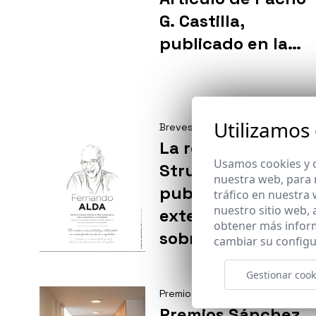
G. Castilla,
publicado en la
revista de Aire
Europa con
colaboración de
Utilizamos
Breves
Fernando Alda.
La revista ST de
Usamos cookies y o
Strugal, ha
nuestra web, para 
publicado un
tráfico en nuestra
nuestro sitio web,
extenso reportaje
obtener más infor
sobre la
cambiar su configu
trayectoria de
Gestionar cook
Fernando Alda, su
Premios
inicios, procesos e
Premios Sánchez