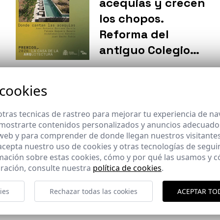
acequias y crecen
los chopos.
Reforma del
antiguo Colegio
Nacional Reyes
Católicos de Santa
 cookies
Breves
Fe como biblioteca
La revista ST |
municipal. Santa
tras tecnicas de rastreo para mejorar tu experiencia de n
Architec publica
mostrarte contenidos personalizados y anuncios adecuados,
Fe, Granada recibe
reportaje sobre la
 web y para comprender de donde llegan nuestros visitantes
Premio EX AEQUO
 acepta nuestro uso de cookies y otras tecnologías de segui
trayectoria de
mación sobre estas cookies, cómo y por qué las usamos y
en la categoría de
Fernando Alda
ración, consulte nuestra
política de cookies
.
Acción Pública en
los Premios de La
ies
Rechazar todas las cookies
ACEPTAR TO
s
Casa de la