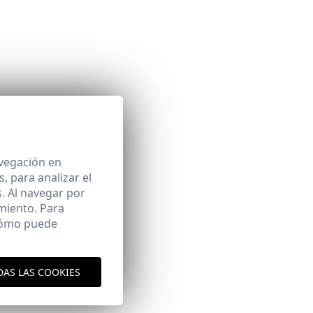
avegación en
 para analizar el
. Al navegar por
miento. Para
 cómo puede
DAS LAS COOKIES