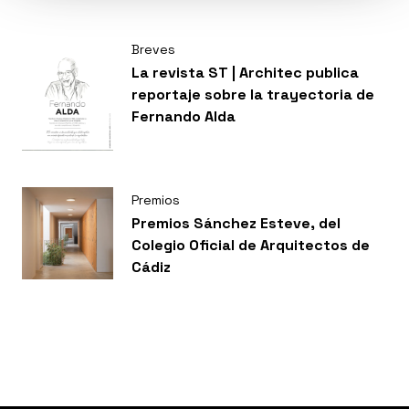
mis imágenes se esconde una
cierta poética. Ese es el reto”.
Breves
La revista ST | Architec publica
reportaje sobre la trayectoria de
Fernando Alda
Premios
Premios Sánchez Esteve, del
Colegio Oficial de Arquitectos de
Cádiz