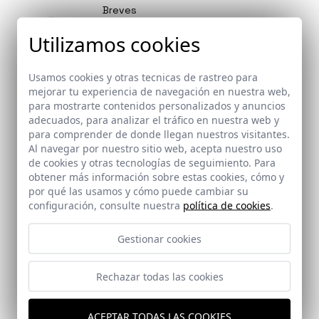
en los Premios de La Casa de la
Breves
Arquitectura.
La revista ST de Strugal, ha
Utilizamos cookies
publicado un extenso reportaje
sobre la trayectoria de Fernando
Usamos cookies y otras tecnicas de rastreo para
Alda, sus inicios, procesos e
mejorar tu experiencia de navegación en nuestra web,
inquietudes: “me encantaría
para mostrarte contenidos personalizados y anuncios
pensar que detrás de algunas de
adecuados, para analizar el tráfico en nuestra web y
mis imágenes se esconde una
para comprender de donde llegan nuestros visitantes.
cierta poética. Ese es el reto”.
Al navegar por nuestro sitio web, acepta nuestro uso
Breves
de cookies y otras tecnologías de seguimiento. Para
La revista ST | Architec publica
obtener más información sobre estas cookies, cómo y
reportaje sobre la trayectoria de
por qué las usamos y cómo puede cambiar su
Fernando Alda
configuración, consulte nuestra
política de cookies
.
Gestionar cookies
Premios
Rechazar todas las cookies
Premios Sánchez Esteve, del
Colegio Oficial de Arquitectos de
ACEPTAR TODAS LAS COOKIES