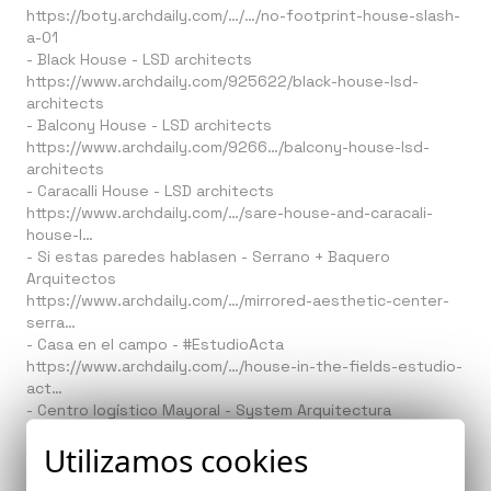
https://boty.archdaily.com/…/…/no-footprint-house-slash-
a-01
- Black House -
LSD architects
https://www.archdaily.com/925622/black-house-lsd-
architects
- Balcony House -
LSD architects
https://www.archdaily.com/9266…/balcony-house-lsd-
architects
- Caracalli House -
LSD architects
https://www.archdaily.com/…/sare-house-and-caracali-
house-l…
- Si estas paredes hablasen -
Serrano + Baquero
Arquitectos
https://www.archdaily.com/…/mirrored-aesthetic-center-
serra…
- Casa en el campo -
#EstudioActa
https://www.archdaily.com/…/house-in-the-fields-estudio-
act…
- Centro logístico Mayoral - System Arquitectura
https://www.archdaily.com/…/logistic-centre-mayoral-
Utilizamos cookies
childre…
- Intervención en los sótanos del Real Alcazar de Sevilla