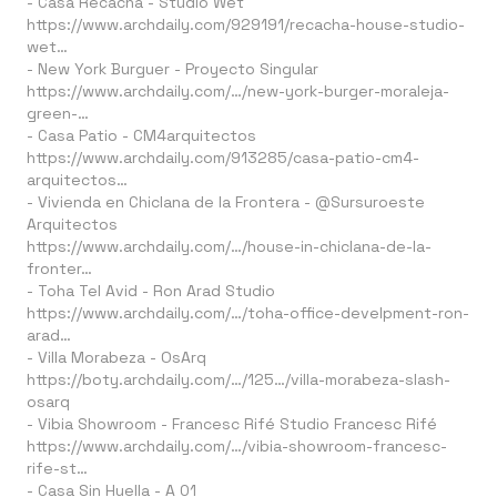
- Casa Recacha -
Studio Wet
https://www.archdaily.com/929191/recacha-house-studio-
wet…
- New York Burguer -
Proyecto Singular
https://www.archdaily.com/…/new-york-burger-moraleja-
green-…
- Casa Patio -
CM4arquitectos
https://www.archdaily.com/913285/casa-patio-cm4-
arquitectos…
- Vivienda en Chiclana de la Frontera - @Sursuroeste
Arquitectos
https://www.archdaily.com/…/house-in-chiclana-de-la-
fronter…
- Toha Tel Avid -
Ron Arad Studio
https://www.archdaily.com/…/toha-office-develpment-ron-
arad…
- Villa Morabeza -
OsArq
https://boty.archdaily.com/…/125…/villa-morabeza-slash-
osarq
- Vibia Showroom -
Francesc Rifé Studio
Francesc Rifé
https://www.archdaily.com/…/vibia-showroom-francesc-
rife-st…
- Casa Sin Huella -
A 01