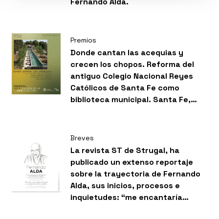
Fernando Alda.
Premios
Donde cantan las acequias y
crecen los chopos. Reforma del
antiguo Colegio Nacional Reyes
Católicos de Santa Fe como
biblioteca municipal. Santa Fe,
Granada recibe Premio EX AEQUO
en la categoría de Acción Pública
en los Premios de La Casa de la
Breves
Arquitectura.
La revista ST de Strugal, ha
publicado un extenso reportaje
sobre la trayectoria de Fernando
Alda, sus inicios, procesos e
inquietudes: “me encantaría
pensar que detrás de algunas de