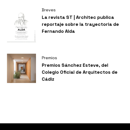
mis imágenes se esconde una
cierta poética. Ese es el reto”.
Breves
La revista ST | Architec publica
reportaje sobre la trayectoria de
Fernando Alda
Premios
Premios Sánchez Esteve, del
Colegio Oficial de Arquitectos de
Cádiz