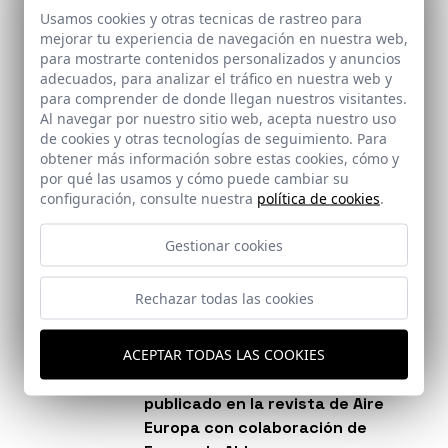
-
Reina Asociados
Usamos cookies y otras tecnicas de rastreo para
https://www.archdaily.com/…/intervention-in-the-basins-
mejorar tu experiencia de navegación en nuestra web,
of-t…
para mostrarte contenidos personalizados y anuncios
- 3 Viviendas en Armilla - Martinez y Soler Arquitectura
adecuados, para analizar el tráfico en nuestra web y
https://www.archdaily.com/…/three-houses-in-armilla-
para comprender de donde llegan nuestros visitantes.
martine…
Al navegar por nuestro sitio web, acepta nuestro uso
Casa Borrero - Studio Wet
de cookies y otras tecnologías de seguimiento. Para
Mirador 360º - Waterscales
obtener más información sobre estas cookies, cómo y
Caricalli House - LSD Architects
por qué las usamos y cómo puede cambiar su
Sede Vibia - Francesc Rifé Estudio
configuración, consulte nuestra
política de cookies
.
Villa Morabeza - OsArq
Viviendas en Armilla - Martínez y Muñoz Arquitectura
Gestionar cookies
Rechazar todas las cookies
Breves
ACEPTAR TODAS LAS COOKIES
Nuevos iconos para el S.XXI.
Articulo de Pacho G. Castilla,
publicado en la revista de Aire
Europa con colaboración de