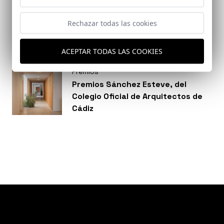
La revista ST | Architec publica
reportaje sobre la trayectoria de
Rechazar todas las cookies
Fernando Alda
ACEPTAR TODAS LAS COOKIES
Premios
Premios Sánchez Esteve, del
Colegio Oficial de Arquitectos de
Cádiz