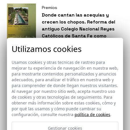
Premios
Donde cantan las acequias y
crecen los chopos. Reforma del
antiguo Colegio Nacional Reyes
Católicos de Santa Fe como
biblioteca municipal. Santa Fe,
Utilizamos cookies
Granada recibe Premio EX AEQUO
en la categoría de Acción Pública
Usamos cookies y otras tecnicas de rastreo para
en los Premios de La Casa de la
Breves
mejorar tu experiencia de navegación en nuestra web,
Arquitectura.
La revista ST de Strugal, ha
para mostrarte contenidos personalizados y anuncios
adecuados, para analizar el tráfico en nuestra web y
publicado un extenso reportaje
para comprender de donde llegan nuestros visitantes.
sobre la trayectoria de Fernando
Al navegar por nuestro sitio web, acepta nuestro uso
Alda, sus inicios, procesos e
de cookies y otras tecnologías de seguimiento. Para
inquietudes: “me encantaría
obtener más información sobre estas cookies, cómo y
pensar que detrás de algunas de
por qué las usamos y cómo puede cambiar su
configuración, consulte nuestra
política de cookies
.
mis imágenes se esconde una
cierta poética. Ese es el reto”.
Breves
Gestionar cookies