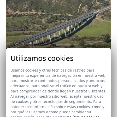
Utilizamos cookies
Usamos cookies y otras tecnicas de rastreo para
mejorar tu experiencia de navegación en nuestra web,
para mostrarte contenidos personalizados y anuncios
Autovía A-381 (Jerez - Los Barrios)
adecuados, para analizar el tráfico en nuestra web y
Cádiz
para comprender de donde llegan nuestros visitantes.
Al navegar por nuestro sitio web, acepta nuestro uso
de cookies y otras tecnologías de seguimiento. Para
obtener más información sobre estas cookies, cómo y
por qué las usamos y cómo puede cambiar su
configuración, consulte nuestra
política de cookies
.