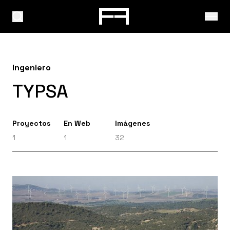
Ingeniero
TYPSA
Proyectos
En Web
Imágenes
1
1
32