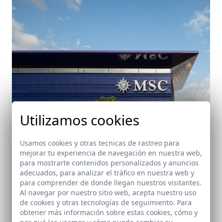
Utilizamos cookies
Usamos cookies y otras tecnicas de rastreo para
mejorar tu experiencia de navegación en nuestra web,
para mostrarte contenidos personalizados y anuncios
adecuados, para analizar el tráfico en nuestra web y
Terminal de Cruceros MSC, Barcelona
para comprender de donde llegan nuestros visitantes.
Barcelona
Al navegar por nuestro sitio web, acepta nuestro uso
de cookies y otras tecnologías de seguimiento. Para
obtener más información sobre estas cookies, cómo y
por qué las usamos y cómo puede cambiar su