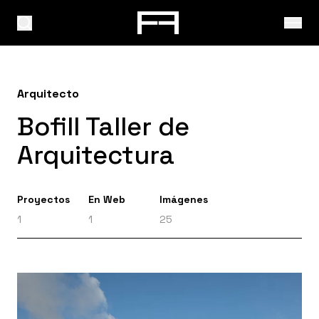
Arquitecto
Bofill Taller de
Arquitectura
Proyectos
En Web
Imágenes
1
1
25