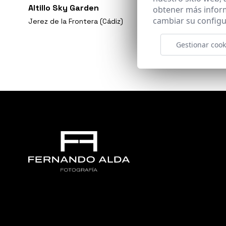
Altillo Sky Garden
obtener más infor
cambiar su configu
Jerez de la Frontera (Cádiz)
Gestionar cook