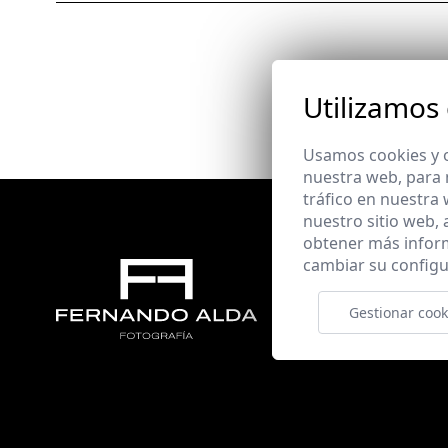
Utilizamos
Usamos cookies y o
nuestra web, para 
tráfico en nuestra
nuestro sitio web,
obtener más infor
cambiar su configu
Gestionar cook