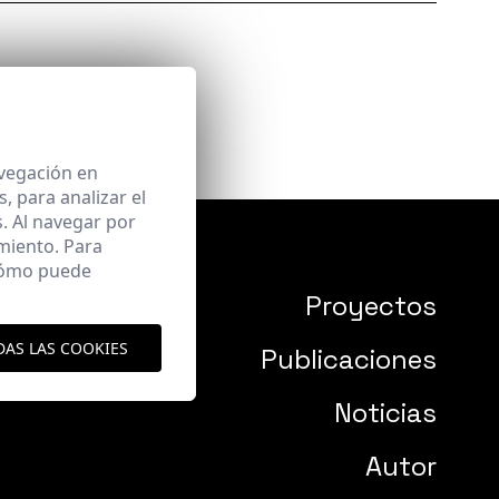
avegación en
 para analizar el
. Al navegar por
miento. Para
 cómo puede
Proyectos
DAS LAS COOKIES
Publicaciones
Noticias
Autor