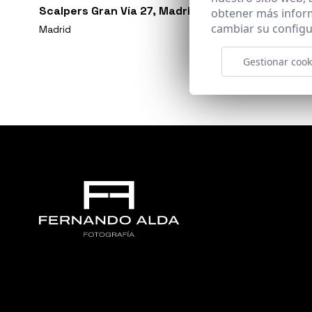
Scalpers Gran Vía 27, Madrid
obtener más infor
cambiar su configu
Madrid
Gestionar cook