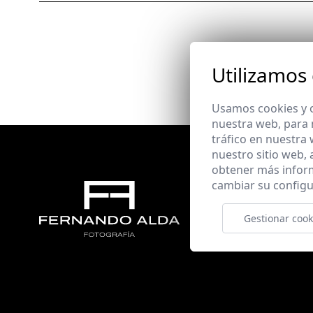
Utilizamos
Usamos cookies y o
nuestra web, para 
tráfico en nuestra
nuestro sitio web,
obtener más infor
cambiar su configu
Gestionar cook