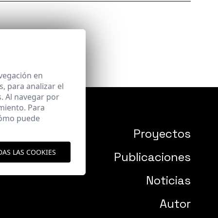
avegación en
 para analizar el
. Al navegar por
miento. Para
 cómo puede
Proyectos
DAS LAS COOKIES
Publicaciones
Noticias
Autor